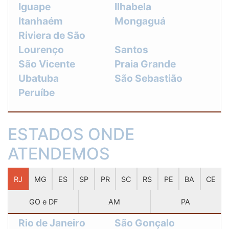
Iguape
Ilhabela
Itanhaém
Mongaguá
Riviera de São
Lourenço
Santos
São Vicente
Praia Grande
Ubatuba
São Sebastião
Peruíbe
ESTADOS ONDE
ATENDEMOS
RJ
MG
ES
SP
PR
SC
RS
PE
BA
CE
GO e DF
AM
PA
Rio de Janeiro
São Gonçalo