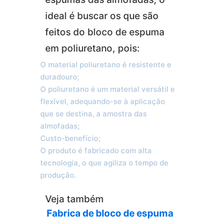
ideal é buscar os que são
feitos do bloco de espuma
em poliuretano, pois:
O material poliuretano é resistente e
duradouro;
O poliuretano é um material versátil e
flexível, adequando-se à aplicação
que se destina, a amostra das
almofadas;
Custo-benefício;
O produto é fabricado com alta
tecnologia, o que agiliza o tempo de
produção.
Veja também
Fabrica de bloco de espuma