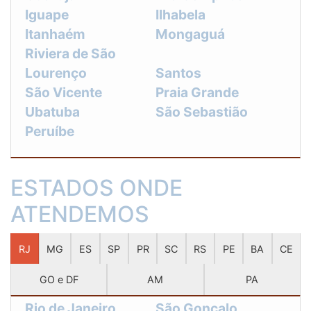
Iguape
Ilhabela
Itanhaém
Mongaguá
Riviera de São
Lourenço
Santos
São Vicente
Praia Grande
Ubatuba
São Sebastião
Peruíbe
ESTADOS ONDE
ATENDEMOS
RJ
MG
ES
SP
PR
SC
RS
PE
BA
CE
GO e DF
AM
PA
Rio de Janeiro
São Gonçalo