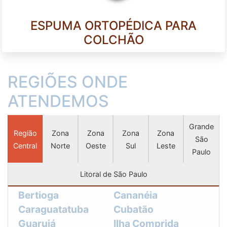
ESPUMA ORTOPÉDICA PARA
COLCHÃO
REGIÕES ONDE
ATENDEMOS
Grande
Região
Zona
Zona
Zona
Zona
São
Central
Norte
Oeste
Sul
Leste
Paulo
Litoral de São Paulo
Bertioga
Cananéia
Caraguatatuba
Cubatão
Guarujá
Ilha Comprida