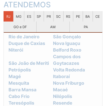
ATENDEMOS
RJ
MG
ES
SP
PR
SC
RS
PE
BA
CE
GO e DF
AM
PA
Rio de Janeiro
São Gonçalo
Duque de Caxias
Nova Iguaçu
Niterói
Belford Roxo
Campos dos
São João de Meriti
Goytacazes
Petrópolis
Volta Redonda
Magé
Itaboraí
Mesquita
Nova Friburgo
Barra Mansa
Macaé
Cabo Frio
Nilópolis
Teresópolis
Resende