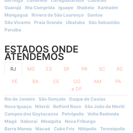
Bertioga
Cananéia
Caraguatatuba
Cubatão
Guarujá
Ilha Comprida
Iguape
Ilhabela
Itanhaém
Mongaguá
Riviera de São Lourenço
Santos
São Vicente
Praia Grande
Ubatuba
São Sebastião
Peruíbe
ESTADOS ONDE
ATENDEMOS
RJ
MG
ES
SP
PR
SC
RS
PE
BA
CE
GO
AM
PA
e DF
Rio de Janeiro
São Gonçalo
Duque de Caxias
Nova Iguaçu
Niterói
Belford Roxo
São João de Meriti
Campos dos Goytacazes
Petrópolis
Volta Redonda
Magé
Itaboraí
Mesquita
Nova Friburgo
Barra Mansa
Macaé
Cabo Frio
Nilópolis
Teresópolis