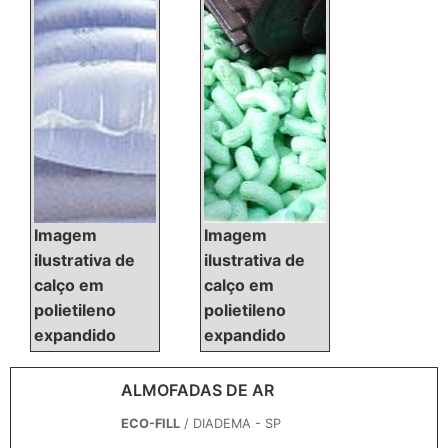
uma empresa inovadora,
chega até a TokSoft. Atuando
com fibra para enchimento e
cola para espuma,
oferecendo o que há de
melhor no...
Imagem
Imagem
ilustrativa de
ilustrativa de
calço em
calço em
polietileno
polietileno
expandido
expandido
ALMOFADAS DE AR
ECO-FILL
/ DIADEMA - SP