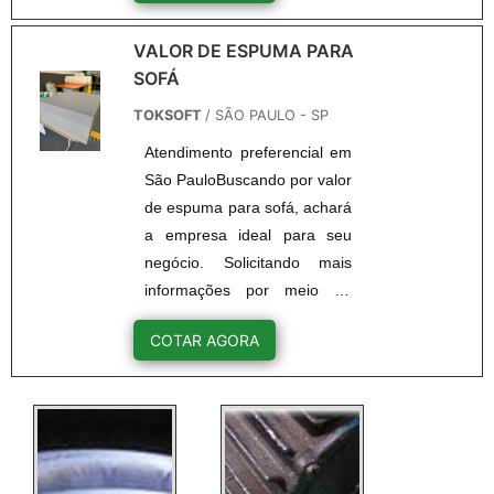
tema é venda bloco de
espuma, com os
VALOR DE ESPUMA PARA
colaboradores da TokSoft é
SOFÁ
possível encontrar precisão
TOKSOFT
/ SÃO PAULO - SP
com alta qualidade em todos
Atendimento preferencial em
os produtos oferecidos.UM
São PauloBuscando por valor
POUCO MAIS SOBRE
de espuma para sofá, achará
VENDA BLOCO DE
a empresa ideal para seu
ESPUMAHá muitas maneiras
negócio. Solicitando mais
eficientes de demonstrar co...
informações por meio da
própria empresa e
COTAR AGORA
descobrindo a líder da área
de atuação.OUTRAS
INFORMAÇÕES SOBRE
VALOR DE ESPUMA PARA
SOFÁQuem busca por valor
de espuma para sofá em