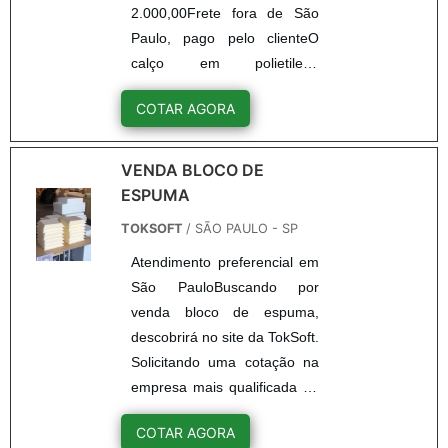
2.000,00Frete fora de São
Paulo, pago pelo clienteO
calço em polietileno
expandido é a referência em
COTAR AGORA
embalagens de produtos
sensíveis. Este material é
resistente e oferece alto
VENDA BLOCO DE
poder de absorção de
ESPUMA
impactos, além de ser leve e
TOKSOFT
/ SÃO PAULO - SP
ter camada macia, que
Atendimento preferencial em
oferece uma ótima superfície
São PauloBuscando por
de contato entre o produto e
venda bloco de espuma,
a embalagem.A proteção
descobrirá no site da TokSoft.
com um calço em polietileno
Solicitando uma cotação na
e exp...
empresa mais qualificada do
mercado e conhecendo a
COTAR AGORA
líder em qualidade.Quando o