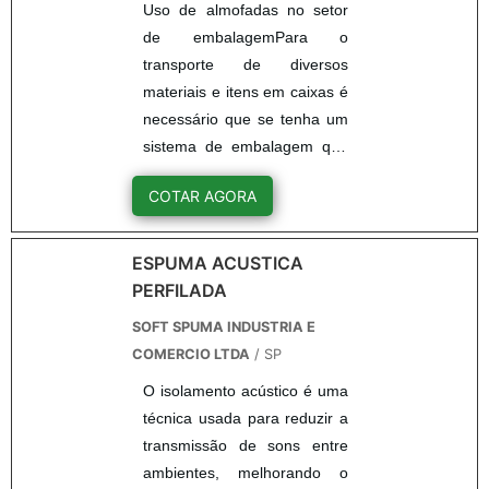
Uso de almofadas no setor
de embalagemPara o
transporte de diversos
materiais e itens em caixas é
necessário que se tenha um
sistema de embalagem que
faça a proteção do conteúdo
COTAR AGORA
com eficiência. Com o
sistema é possível proteger e
acomodar diferentes tipos de
ESPUMA ACUSTICA
produtos com a garantia de
PERFILADA
que estes estão seguros e
SOFT SPUMA INDUSTRIA E
não serão danificados
COMERCIO LTDA
/ SP
durante a viagem.Se esse
O isolamento acústico é uma
produto for acondicionado
técnica usada para reduzir a
em uma caixa com
transmissão de sons entre
almofadas de ar, o mesmo
ambientes, melhorando o
será deslocado com