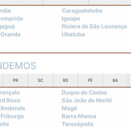
néia
Caraguatatuba
Comprida
Iguape
gaguá
Riviera de São Lourenço
a Grande
Ubatuba
ENDEMOS
PR
SC
RS
PE
BA
Gonçalo
Duque de Caxias
ord Roxo
São João de Meriti
a Redonda
Magé
 Friburgo
Barra Mansa
olis
Teresópolis