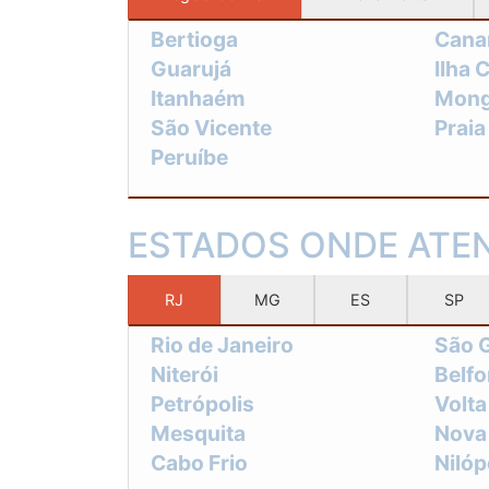
Bertioga
Cana
Guarujá
Ilha 
Itanhaém
Mon
São Vicente
Prai
Peruíbe
ESTADOS ONDE AT
RJ
MG
ES
SP
Rio de Janeiro
São 
Niterói
Belf
Petrópolis
Volt
Mesquita
Nova
Cabo Frio
Nilóp