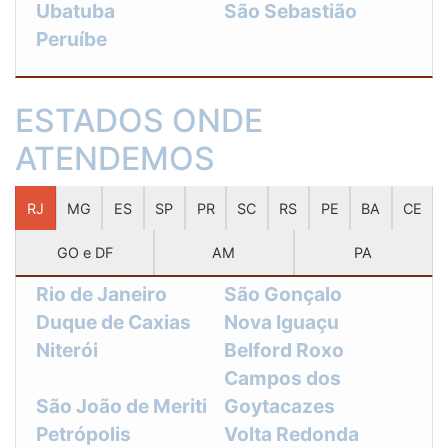
Ubatuba
São Sebastião
Peruíbe
ESTADOS ONDE
ATENDEMOS
RJ
MG
ES
SP
PR
SC
RS
PE
BA
CE
GO e DF
AM
PA
Rio de Janeiro
São Gonçalo
Duque de Caxias
Nova Iguaçu
Niterói
Belford Roxo
Campos dos
São João de Meriti
Goytacazes
Petrópolis
Volta Redonda