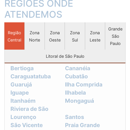
REGIÕES ONDE
ATENDEMOS
Grande
Região
Zona
Zona
Zona
Zona
São
Central
Norte
Oeste
Sul
Leste
Paulo
Litoral de São Paulo
Bertioga
Cananéia
Caraguatatuba
Cubatão
Guarujá
Ilha Comprida
Iguape
Ilhabela
Itanhaém
Mongaguá
Riviera de São
Lourenço
Santos
São Vicente
Praia Grande