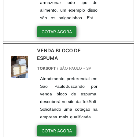
armazenar todo tipo de
alimento, um exemplo disso
são os salgadinhos. Estes
precisam de uma
COTAR AGORA
embalagem vedada, estável
e que tenha segurança
dentro de uma caixa que
VENDA BLOCO DE
será transportada. Para
ESPUMA
alcançar essa estabilidade e
TOKSOFT
/ SÃO PAULO - SP
proteção é necessário que a
Atendimento preferencial em
pessoa tenha flocos de
São PauloBuscando por
isopor para salgadinho
venda bloco de espuma,
ocupando todos os espaços
descobrirá no site da TokSoft.
vazios das caixas.Flocos de
Solicitando uma cotação na
isopor para salgadinh...
empresa mais qualificada do
mercado e conhecendo a
COTAR AGORA
líder em qualidade.Quando o