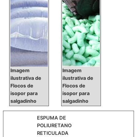
uma empresa inovadora,
chega até a TokSoft. Atuando
com fibra para enchimento e
cola para espuma,
oferecendo o que há de
melhor no...
Imagem
Imagem
ilustrativa de
ilustrativa de
Flocos de
Flocos de
isopor para
isopor para
salgadinho
salgadinho
ESPUMA DE
POLIURETANO
RETICULADA