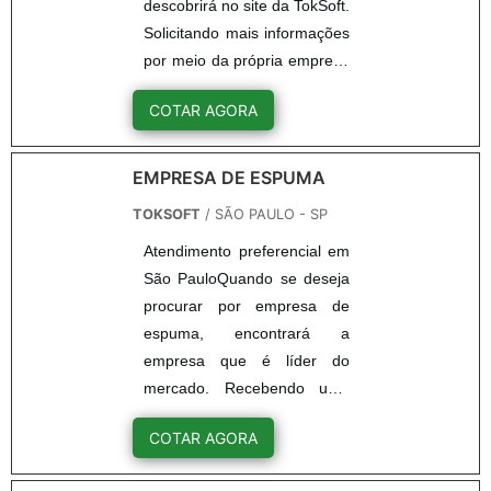
descobrirá no site da TokSoft.
durabilidade em condições
Solicitando mais informações
adversas.
por meio da própria empresa
e descobrindo a líder da área
COTAR AGORA
de atuação.DETALHES
SOBRE FLOCOS DE
ESPUMASe alguém quer
EMPRESA DE ESPUMA
achar flocos de espuma em
TOKSOFT
/ SÃO PAULO - SP
uma empresa comprometida
Atendimento preferencial em
com os serviços, encontra na
São PauloQuando se deseja
internet a TokSoft. Com
procurar por empresa de
grande expressão de
espuma, encontrará a
mercado quando o assunto é
empresa que é líder do
espumas sob medida e cola
mercado. Recebendo uma
para espuma,
cotação por meio da própria
disponibilizando tudo que há
COTAR AGORA
empresa e descobrindo a
de mais atual para garantir a
melhor referência em
qualidade final para cada