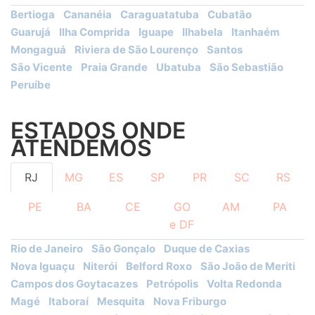
Bertioga
Cananéia
Caraguatatuba
Cubatão
Guarujá
Ilha Comprida
Iguape
Ilhabela
Itanhaém
Mongaguá
Riviera de São Lourenço
Santos
São Vicente
Praia Grande
Ubatuba
São Sebastião
Peruíbe
ESTADOS ONDE
ATENDEMOS
RJ
MG
ES
SP
PR
SC
RS
PE
BA
CE
GO
AM
PA
e DF
Rio de Janeiro
São Gonçalo
Duque de Caxias
Nova Iguaçu
Niterói
Belford Roxo
São João de Meriti
Campos dos Goytacazes
Petrópolis
Volta Redonda
Magé
Itaboraí
Mesquita
Nova Friburgo