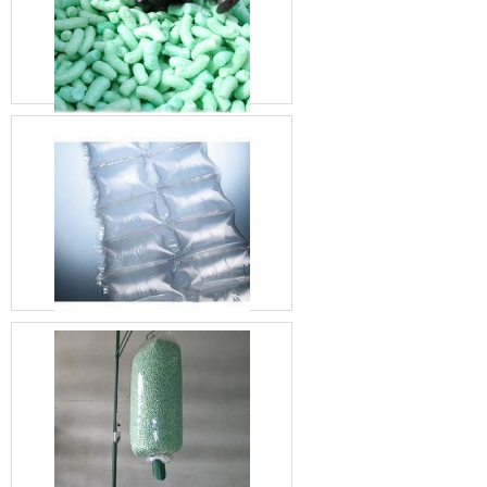
voltadas para a proteção de
produtos. Especialmente com
o EPE, a empresa pesquisou
e desenvolveu itens de alto
desempenho, que garantem
os melhores resultados em
embalagens.Com produção
verticalizada do EPE, a
Unipoli consegue controlar
com precisão os parâmetros
da matéria-prima utilizada na
bobina de espuma em
polietileno. Assim,
desenvolve um material
nobre, de alta resistência e
que cumpre os requisitos de
proteção..