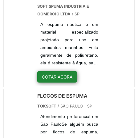
SOFT SPUMA INDUSTRIA E
COMERCIO LTDA
/ SP
A espuma náutica é um
material especializado
projetado para uso em
ambientes marinhos. Feita
geralmente de poliuretano,
ela é resistente à água, sal e
UV, tornando-a ideal para
COTAR AGORA
aplicações em embarcações
e equipamentos marítimos. A
espuma náutica é usada em
FLOCOS DE ESPUMA
estofados, assentos e
TOKSOFT
/ SÃO PAULO - SP
elementos de segurança em
Atendimento preferencial em
barcos e outros veículos
São PauloSe alguém busca
aquáticos, oferecendo
por flocos de espuma,
conforto, flutuabilidade e