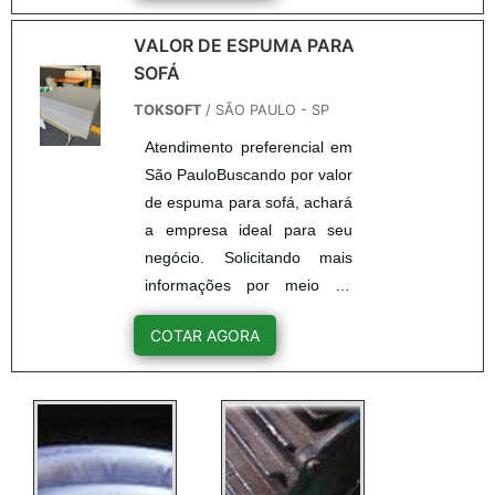
tema é venda bloco de
espuma, com os
VALOR DE ESPUMA PARA
colaboradores da TokSoft é
SOFÁ
possível encontrar precisão
TOKSOFT
/ SÃO PAULO - SP
com alta qualidade em todos
Atendimento preferencial em
os produtos oferecidos.UM
São PauloBuscando por valor
POUCO MAIS SOBRE
de espuma para sofá, achará
VENDA BLOCO DE
a empresa ideal para seu
ESPUMAHá muitas maneiras
negócio. Solicitando mais
eficientes de demonstrar co...
informações por meio da
própria empresa e
COTAR AGORA
descobrindo a líder da área
de atuação.OUTRAS
INFORMAÇÕES SOBRE
VALOR DE ESPUMA PARA
SOFÁQuem busca por valor
de espuma para sofá em