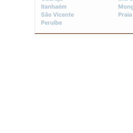
Itanhaém
Mon
São Vicente
Prai
Peruíbe
ESTADOS ONDE AT
RJ
MG
ES
SP
Rio de Janeiro
São 
Niterói
Belf
Petrópolis
Volt
Mesquita
Nova
Cabo Frio
Nilóp
O conteúdo do texto desta página é de dire