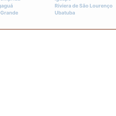
gaguá
Riviera de São Lourenço
a Grande
Ubatuba
ENDEMOS
PR
SC
RS
PE
BA
Gonçalo
Duque de Caxias
ord Roxo
São João de Meriti
a Redonda
Magé
 Friburgo
Barra Mansa
olis
Teresópolis
ito reservado. Sua reprodução, parcial