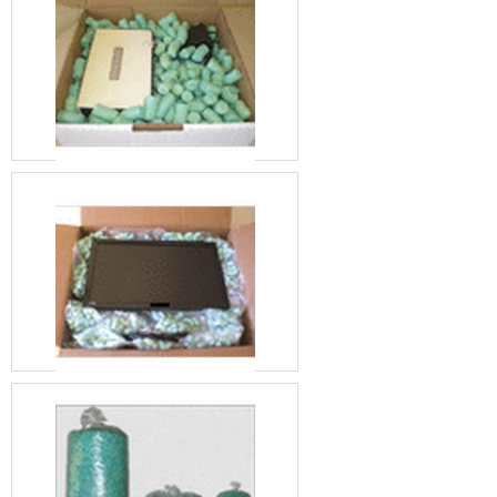
embalagem é integralmente
reciclável. Assim, as empresas
que utilizam as soluções da
Unipoli Embalagens
expressam ao mercado seu
esforço em relação à
aplicação de recursos
sustentáveis e com menor
efeito nocivo sobre o meio
ambiente. A fabricante oferece
suas soluções para o estados
de São Paulo, Minas Gerais e
Paraná..