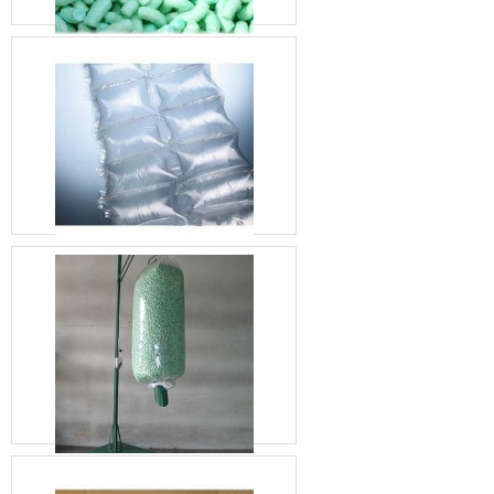
dos
produtos.SUSTENTABILIDADE
DA ESPUMA DE
POLIETILENO PARA
EMBALAGEMA
responsabilidade ecológica é
um fator cada vez mais
analisado por consumidores.
Para contribuir com a
preservação dos recursos
naturais e auxiliar seus
clientes no atendimento das
exigências de seu público, a
Unipoli Embalagens oferece
soluções sustentáveis para o
armazenamento e o
transporte de produtos.Sua
espuma de polietileno de