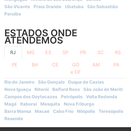
São Vicente
Praia Grande
Ubatuba
São Sebastião
Peruíbe
ESTADOS ONDE
ATENDEMOS
RJ
MG
ES
SP
PR
SC
RS
PE
BA
CE
GO
AM
PA
e DF
Rio de Janeiro
São Gonçalo
Duque de Caxias
Nova Iguaçu
Niterói
Belford Roxo
São João de Meriti
Campos dos Goytacazes
Petrópolis
Volta Redonda
Magé
Itaboraí
Mesquita
Nova Friburgo
Barra Mansa
Macaé
Cabo Frio
Nilópolis
Teresópolis
Resende