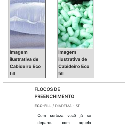
com fibra para enchimento e
cola para espuma,
oferecendo o que há de
melhor no...
Imagem
Imagem
ilustrativa de
ilustrativa de
Cabideiro Eco
Cabideiro Eco
fill
fill
FLOCOS DE
PREENCHIMENTO
ECO-FILL
/ DIADEMA - SP
Com certeza você já se
deparou com aquela