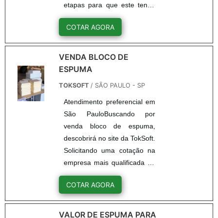
etapas para que este tenha
qualidade no final do
COTAR AGORA
empacotamento. E para isso
é necessário que a pessoa
jurídica (empresa) possua
VENDA BLOCO DE
um Cabideiro com bico
ESPUMA
dosador que faz esse
TOKSOFT
/ SÃO PAULO - SP
trabalho com eficiência e
Atendimento preferencial em
garante a durabilidade da
São PauloBuscando por
embalagem.Com o Cabideiro
venda bloco de espuma,
com bico dosador em mãos,
descobrirá no site da TokSoft.
o processo de embalagem
Solicitando uma cotação na
fica mais rápido e ...
empresa mais qualificada do
mercado e conhecendo a
COTAR AGORA
líder em qualidade.Quando o
tema é venda bloco de
espuma, com os
VALOR DE ESPUMA PARA