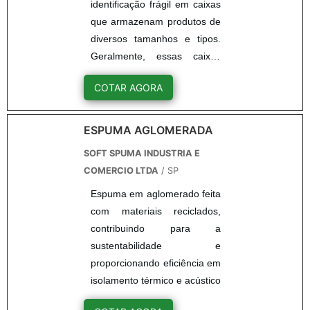
identificação frágil em caixas
que armazenam produtos de
diversos tamanhos e tipos.
Geralmente, essas caixas
contêm flocos de
COTAR AGORA
preenchimento para proteção
do conteúdo que tem como
característica ser um produto
ESPUMA AGLOMERADA
fácil de quebrar após sofrer
SOFT SPUMA INDUSTRIA E
qualquer impacto. Em uma
COMERCIO LTDA
/ SP
viagem o impacto é algo
Espuma em aglomerado feita
normal e acontece com
com materiais reciclados,
frequência, por isso da
contribuindo para a
necessidade dos flocos de
sustentabilidade e
preenchimento que
proporcionando eficiência em
conseguem manter o item
isolamento térmico e acústico
estável durante o trajeto.Eco-
fill:Os flocos de