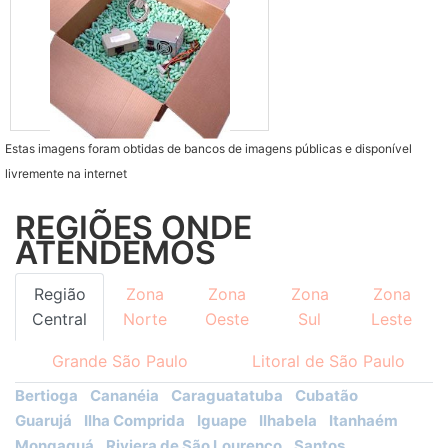
Estas imagens foram obtidas de bancos de imagens públicas e disponível
livremente na internet
REGIÕES ONDE
ATENDEMOS
Região
Zona
Zona
Zona
Zona
Central
Norte
Oeste
Sul
Leste
Grande São Paulo
Litoral de São Paulo
Bertioga
Cananéia
Caraguatatuba
Cubatão
Guarujá
Ilha Comprida
Iguape
Ilhabela
Itanhaém
Mongaguá
Riviera de São Lourenço
Santos